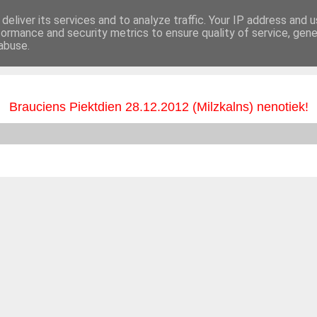
deliver its services and to analyze traffic. Your IP address and 
formance and security metrics to ensure quality of service, gen
BUJ
Kontakti
abuse.
Brauciens Piektdien 28.12.2012 (Milzkalns) nenotiek!