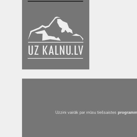
Uzzini vairāk par mūsu tiešsaistes
programm