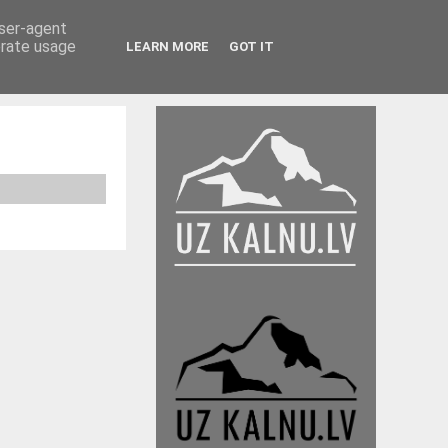
user-agent
erate usage
LEARN MORE
GOT IT