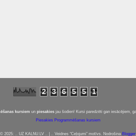
2
3
6
5
5
1
ēšanas kursiem
un
piesakies
jau šodien! Kursi paredzēti gan iesācējiem, ga
Piesakies Programmēšanas kursiem
© 2025: .. UZ KALNU.LV .. | .. Veidnes “Ceļojumi” motīvs. Nodrošina
Blogger