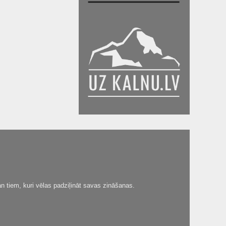
n tiem, kuri vēlas padziļināt savas zināšanas.
.