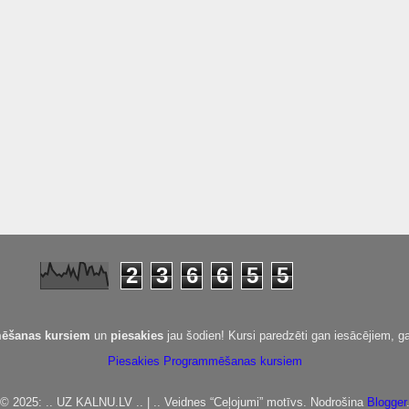
2
3
6
6
5
5
ēšanas kursiem
un
piesakies
jau šodien! Kursi paredzēti gan iesācējiem, ga
Piesakies Programmēšanas kursiem
© 2025: .. UZ KALNU.LV .. | .. Veidnes “Ceļojumi” motīvs. Nodrošina
Blogger