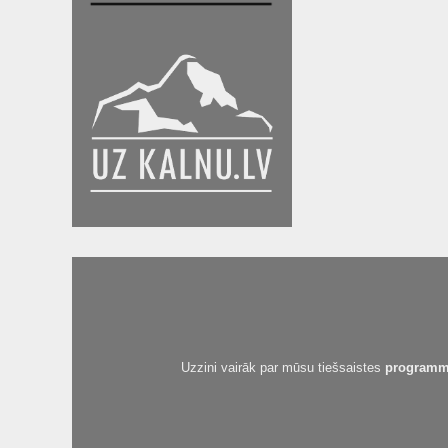
Uzzini vairāk par mūsu tiešsaistes
programm