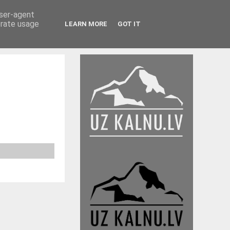
user-agent
erate usage
LEARN MORE
GOT IT