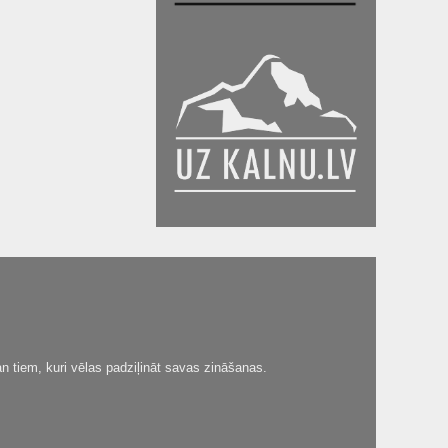
n tiem, kuri vēlas padziļināt savas zināšanas.
.