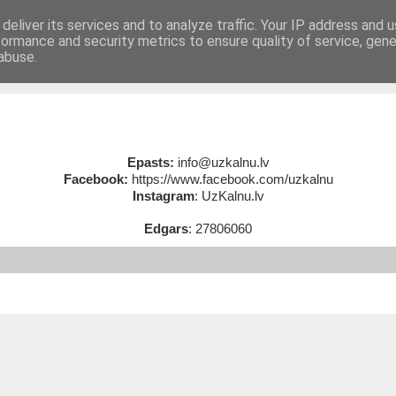
deliver its services and to analyze traffic. Your IP address and 
formance and security metrics to ensure quality of service, gen
BUJ
Kontakti
abuse.
Epasts:
info@uzkalnu.lv
Facebook:
https://www.facebook.com/uzkalnu
Instagram
: UzKalnu.lv
Edgars
: 27806060