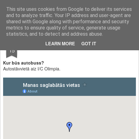
UzKalnu.lv
This site uses cookies from Google to deliver its services
and to analyze traffic. Your IP address and user-agent are
Pages
shared with Google along with performance and security
metrics to ensure quality of service, generate usage
statistics, and to detect and address abuse.
FEB
LEARN MORE
GOT IT
BUJ
15
Kur būs autobuss?
Autostāvvietā aiz I/C Olimpia.