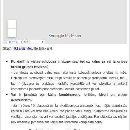
Skatīt
Tikšanās vietu
lielākā kartē
Ko darīt, ja vietas autobusā ir aizņemtas, bet uz kalnu šā vai tā gribas
braukt grupas ietvaros?
- Ja vietas autobusā vairs nav, taču luste izbaudīt sniega priekus ir, mēs,
UzKalnu.lv, piedāvājam ekskursijā braukt ar personīgo transporta līdzekli, taču,
tad ir jāzvana uz plakātos norādīto kontakttālruni vai pieteikuma anketā
komentāros jānorāda pārvietošanās līdzekli. Nebaidies jautāt.
Vai ir jāmaksā par kalna kombinezonu, brillēm, ķiveri un citiem
aksesuāriem?
- Ja ir vēlme īrēt aksesuārus, tai skaitā sniega aizsargbrilles, mājās aizmirstās
kalna bikses vai drošības ķiveri, tad par šo visu laicīgi ir jāinformē ekskursijas
vadītājs. Izcenojumus arī var uzzināt jautājot vadītājam. Par slēpošanas nūjām
nav atsevišķi jāmaksā, tās iekļautas inventāra komplekta cenā.